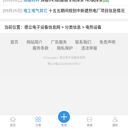
[10月08日]
焊接材料
焊接JNS耐酸钢专用焊条 ND钢焊条
[图]
[09月25日]
电工电气其它
十五五期间规划中新建热电厂项目信息情况
推荐
当前位置：
德立电子设备信息网
>
分类信息
>
电热设备
首页
|
网站简介
|
广告服务
|
联系我们
|
免责声明
|
服务条款
|
隐私保护
|
违法举报
©Copyright 德立电子设备信息网
粤ICP备2022008578号-3
首页
分类
发布
商家
我的