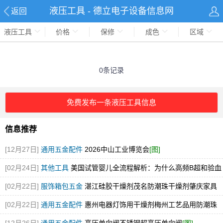
液压工具 - 德立电子设备信息网
返回
液压工具
价格
保修
成色
区域
0条记录
免费发布一条液压工具信息
信息推荐
[12月27日]
通用五金配件
2026中山工业博览会
[图]
[02月24日]
其他工具
美国试管婴儿全流程解析：为什么高频B超和验血
检查是成功的关键
[02月22日]
服饰箱包五金
湛江硅胶干燥剂茂名防潮珠干燥剂肇庆家具
用干燥剂
[02月22日]
通用五金配件
惠州电器灯饰用干燥剂梅州工艺品用防潮珠
干燥剂东莞干燥剂厂家