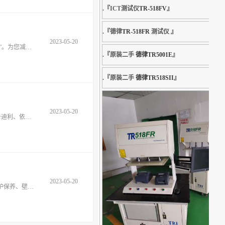
.『ICT测试仪
TR-518FV
』
.『德律
TR-518FR
测试仪 』
2023-05-20
济南市暖心取暖器材商行,1999年成立至今，一直以“客户满意是我们最大的骄傲”作为公司理念，郑重承诺：“设备未维修一律不收维修费”。为您减少不必要的开支。你需要
.『原装二手
德律TR5001E
』
.『原装二手
德律TR518SII
』
2023-05-20
燃气壁挂炉维修范围：八喜BAXI、法罗力FERROLI、阿里斯顿ARISTON、贝雷塔BERETTA、博世BOSCH、成发炬宝、海尔、海智、卡迪利、依洛卡、贝尔塔、前锋、半球、烟台小
2023-05-20
济南市暖心取暖器材商行,1999年成立至今，已拥有一批技术过硬，经验丰富的技师。专业提供：①维修燃气壁挂炉、壁挂炉安检、壁挂炉保养、壁挂炉移机、壁挂炉清洗保养；②