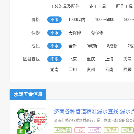
工装治具及配件
钳工工具
匠作工具
价格
不限
1000以内
1000~5000
5000
保修
不限
无保修
有保修
成色
不限
全新
9成新
8成新
7
区县查找
不限
北京
重庆
上海
天津
湖南
四川
贵州
云南
西藏
水暖五金信息
济南各种管道精准漏水查找 漏水
水暖五金
山东
1.00元
有保修
9成新
1图