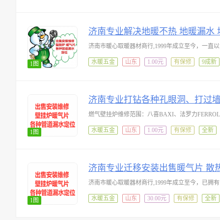
济南专业解决地暖不热 地暖漏水
水暖五金
山东
1.00元
有保修
9成新
1图
济南专业打钻各种孔眼洞、打过
水暖五金
山东
1.00元
有保修
全新
1图
济南专业迁移安装出售暖气片 散
水暖五金
山东
30.00元
有保修
全新
1图