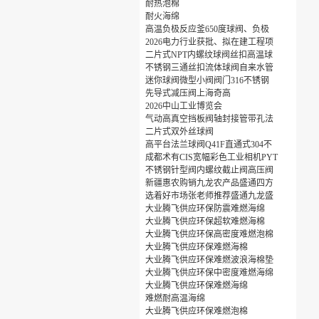
耐热泡棉
耐火海绵
高温负极反应釜650度球阀、负极
2026电力行业获批、拟在建工程项
二片式NPT内螺纹球阀丝扣高温球
不锈钢三通丝扣流体球阀自来水管
迷你球阀微型小阀阀门316不锈钢
先导式减压阀上海奇高
2026中山工业博览会
气动高真空挡板阀轴封接管带孔法
二片式双外丝球阀
高平台法兰球阀Q41F直通式304不
成都术有CIS宽幅彩色工业相机PYT
不锈钢针型阀内螺纹截止阀高压阀
新疆惠农购销九龙农产品盛通四方
选着好市场张老师推荐盛通九龙盛
大业腾飞供应环保防震难燃海绵
大业腾飞供应环保超软难燃海棉
大业腾飞供应环保高密度难燃泡棉
大业腾飞供应环保难燃海棉
大业腾飞供应环保难燃波浪海棉垫
大业腾飞供应环保中密度难燃海绵
大业腾飞供应环保难燃海绵
难燃耐高温海绵
大业腾飞供应环保难燃泡棉