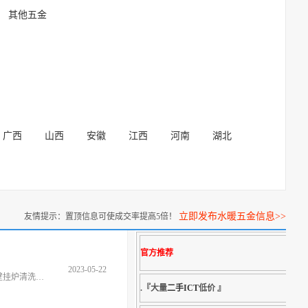
其他五金
广西
山西
安徽
江西
河南
湖北
立即发布水暖五金信息>>
友情提示：置顶信息可使成交率提高5倍！
官方推荐
2023-05-22
济南市暖心取暖器材商行，是一家家电协会的会员维修中心，专业提供：①维修燃气壁挂炉、壁挂炉安检、壁挂炉保养、壁挂炉移机、壁挂炉清洗保养；②地暖漏点查找、地暖设备
.『大量
二手ICT
低价 』