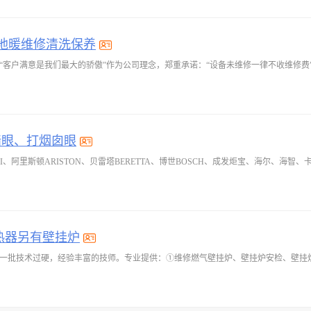
 地暖维修清洗保养
墙眼、打烟囱眼
热器另有壁挂炉