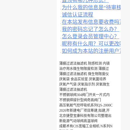
置顶有哪几种形式？
.
为什么我的信息是“待审核”？
.
诚信认证流程
.
在本站发布信息要收费吗？
.
我的密码忘记了怎么办？
.
怎么登录会员管理中心？
.
昵称有什么用？可以更改吗？
.
如何成为本站的注册用户？
.
薄膜过滤法抽滤机 院感检测 内镜
治疗用水微生物限度检测 薄膜过
薄膜过滤法抽滤机 微生物限度仪
厌氧袋 食品实验室 厌氧菌培养
厌氧产气袋 厌氧指示剂 厌氧微生
薄膜过滤法抽滤机
不锈钢球阀304阀门开关一片式内
不锈钢焊接针型阀奇高阀门
高压氧舱气控呼吸机系列QS-2000C
2026年新建电厂项目筹建,拟建,开
北京捷登宝康科技有限公司整理出
新能源气动球阀高温球阀
成都术有CIS宽幅工业相机 N系列N