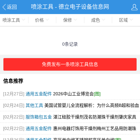
喷涂工具 - 德立电子设备信息网
返回
喷涂工具
价格
保修
成色
区域
0条记录
免费发布一条喷涂工具信息
信息推荐
[12月27日]
通用五金配件
2026中山工业博览会
[图]
[02月24日]
其他工具
美国试管婴儿全流程解析：为什么高频B超和验血
检查是成功的关键
[02月22日]
服饰箱包五金
湛江硅胶干燥剂茂名防潮珠干燥剂肇庆家具
用干燥剂
[02月22日]
通用五金配件
惠州电器灯饰用干燥剂梅州工艺品用防潮珠
干燥剂东莞干燥剂厂家